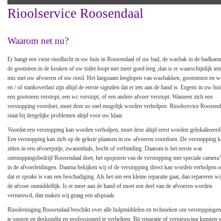
Rioolservice Roosendaal
Waarom net nu?
Er hangt een vieze rioollucht in uw huis in Roosendaal of uw bad, de wasbak in de badkame
de gootsteen in de keuken of uw toilet loopt niet meer goed leeg ,dan is er waarschijnlijk iet
mis met uw afvoeren of uw riool. Het langzaam leeglopen van wasbakken, gootstenen en w
en / of stankoverlast zijn altijd de eerste signalen dat er iets aan de hand is. Ergens in uw hui
een gootsteen verstopt, een wc verstopt, of een andere afvoer verstopt. Wanneer zich een
verstopping voordoet, moet deze zo snel mogelijk worden verholpen. Rioolservice Roosend
staat bij dergelijke problemen altijd voor uw klaar.
Voordat een verstopping kan worden verholpen, moet deze altijd eerst worden gelokaliseerd
Een verstopping kan zich op de gekste plaatsen in uw afvoeren voordoen. De verstopping 
zitten in een afvoerputje, zwanenhals, bocht of verbinding. Daarom is het eerste wat
ontstoppingsbedrijf Roosendaal doet, het opsporen van de verstopping met speciale camera’
in de afvoerleidingen. Daarna bekijken wij of de verstopping direct kan worden verholpen o
dat er sprake is van een beschadiging. Als het om een kleine reparatie gaat, dan repareren wi
de afvoer onmiddellijk. Is er meer aan de hand of moet een deel van de afvoeren worden
vernieuwd, dan maken wij graag een afspraak.
Rioolreiniging Roosendaal beschikt over alle hulpmiddelen en technieken om verstoppinge
te sporen en deskundig en professioneel te verhelpen. Bij reparatie of vernieuwing kunnen 