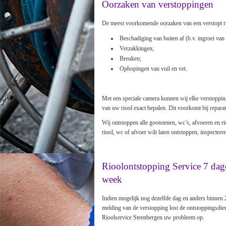
Oorzaken van verstoppingen
De meest voorkomende oorzaken van een verstopt rio
Beschadiging van buiten af (b.v. ingroei van 
Verzakkingen;
Breuken;
Ophopingen van vuil en vet.
Met een speciale camera kunnen wij elke verstopping
van uw riool exact bepalen. Dit voorkomt bij reparat
Wij ontstoppen alle gootstenen, wc’s, afvoeren en r
riool, wc of afvoer wilt laten ontstoppen, inspecteren
Rioolontstopping Service 7 dag
week
Indien mogelijk nog dezelfde dag en anders binnen 
melding van de verstopping lost de ontstoppingsdie
Rioolservice Steenbergen uw probleem op.