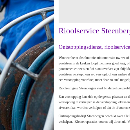
Rioolservice Steenbe
Ontstoppingsdienst, rioolservic
Wanneer het u absoluut niet uitkomt raakt uw wc of
gootsteen in de keuken loopt niet meer goed leeg, o
gootstenen en wc’s en / of stankoverlast zijn altijd 
gootsteen verstopt, een wc verstopt, of een andere 
een verstopping voordoet, moet deze zo snel mogel
Rioolreiniging Steenbergen staat bij dergelijke prob
Een verstopping kan zich op de gekste plaatsen en
verstopping te verhelpen is de verstopping lokalis
afvoeren kan worden verholpen of dat de afvoeren 
Ontstoppingsbedrijf Steenbergen beschikt over alle
verhelpen. Kleine reparaties voeren wij direct uit. 