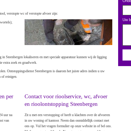
Onde
ol, verstopte wc of verstopte afvoer zijn:
Uw b
wortels);
 in Steenbergen lokaliseren en met speciale apparatuur kunnen wij de ligging
ie extra zoek en graafwerk.
iolen. Ontstoppingsdienst Steenbergen is daarom het juiste adres indien u uw
 of reinigen.
en per
Contact voor rioolservice, wc, afvoer
en rioolontstopping Steenbergen
24 uur na
Zit u met een verstopping of heeft u klachten over de afvoeren
nst van
in uw woning of kantoor. Neem dan onmiddellijk contact met
ons op. Vul het vragen formulier op onze website in of bel ons.