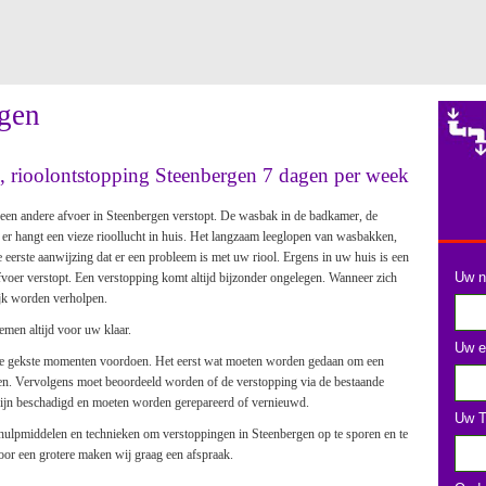
rgen
e, rioolontstopping Steenbergen 7 dagen per week
 een andere afvoer in Steenbergen verstopt. De wasbak in de badkamer, de
f er hangt een vieze rioollucht in huis. Het langzaam leeglopen van wasbakken,
de eerste aanwijzing dat er een probleem is met uw riool. Ergens in uw huis is een
Uw n
afvoer verstopt. Een verstopping komt altijd bijzonder ongelegen. Wanneer zich
ijk worden verholpen.
lemen altijd voor uw klaar.
Uw e
 de gekste momenten voordoen. Het eerst wat moeten worden gedaan om een
eren. Vervolgens moet beoordeeld worden of de verstopping via de bestaande
zijn beschadigd en moeten worden gerepareerd of vernieuwd.
Uw T
 hulpmiddelen en technieken om verstoppingen in Steenbergen op te sporen en te
Voor een grotere maken wij graag een afspraak.