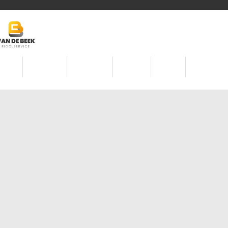
drijf
Loodgieter
Lekdetectie
Tarieven
Contact