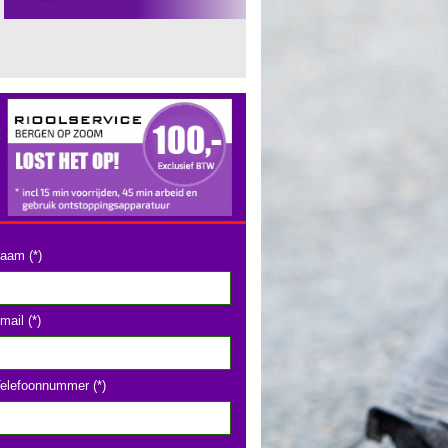
aam (*)
mail (*)
elefoonnummer (*)